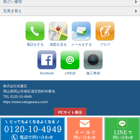
雨どい修理
瓦葺き替え
電話をする
地図を見る
メールをする
ブログ
facebook
LINE@
施工事例
株式会社佐藤瓦
岡山県岡山市南区浦安西町80番地
TEL 0120-10-4949
https://www.satogawara.com/
PCサイト表示
© 2026 株式会社佐藤瓦 All Rights Reserved.