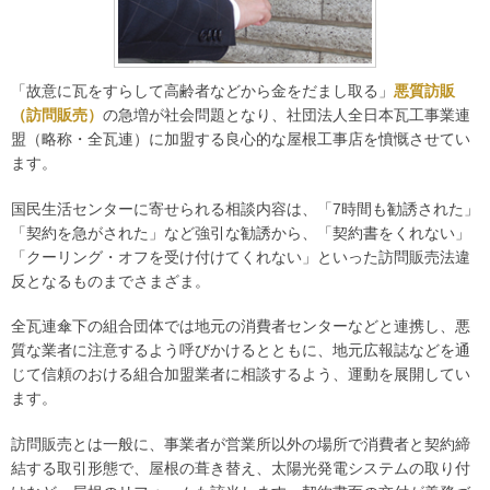
「故意に瓦をすらして高齢者などから金をだまし取る」
悪質訪販
（訪問販売）
の急増が社会問題となり、社団法人全日本瓦工事業連
盟（略称・全瓦連）に加盟する良心的な屋根工事店を憤慨させてい
ます。
国民生活センターに寄せられる相談内容は、「7時間も勧誘された」
「契約を急がされた」など強引な勧誘から、「契約書をくれない」
「クーリング・オフを受け付けてくれない」といった訪問販売法違
反となるものまでさまざま。
全瓦連傘下の組合団体では地元の消費者センターなどと連携し、悪
質な業者に注意するよう呼びかけるとともに、地元広報誌などを通
じて信頼のおける組合加盟業者に相談するよう、運動を展開してい
ます。
訪問販売とは一般に、事業者が営業所以外の場所で消費者と契約締
結する取引形態で、屋根の葺き替え、太陽光発電システムの取り付