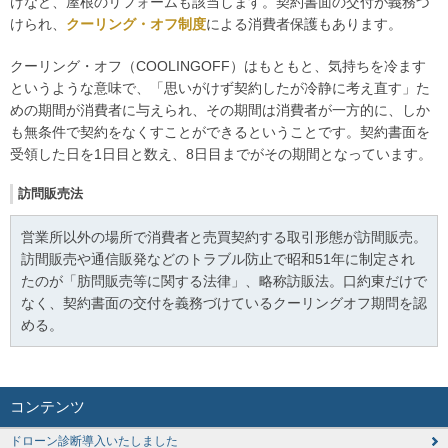
けなど、屋根のリフォームも該当します。契約書面の交付が義務づ
けられ、
クーリング・オフ制度
による消費者保護もあります。
クーリング・オフ（COOLINGOFF）はもともと、気持ちを冷ます
というような意味で、「思いがけず契約したが冷静に考え直す」た
めの期間が消費者に与えられ、その期間は消費者が一方的に、しか
も無条件で契約をなくすことができるということです。契約書面を
受領した日を1日目と数え、8日目までがその期間となっています。
訪問販売法
営業所以外の場所で消費者と売買契約する取引形態が訪間販売。
訪間販売や通信販発などのトラブル防止で昭和51年に制定され
たのが「肪問販売等に関する法律」、略称訪販法。口約東だけで
なく、契約書面の交付を義務づけているクーリングオフ期問を認
める。
コンテンツ
ドローン診断導入いたしました