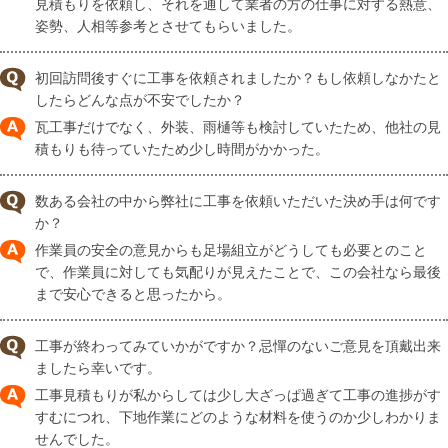
見積もりを依頼し、それを通して業者の方の仕事に対する熱意、
姿勢、人相等参考とさせてもらいました。
初回訪問後すぐに工事を依頼されましたか？もし依頼しなかたと
したらどんな点が不安でしたか？
瓦工事だけでなく、外装、雨樋等も検討していたため、他社の見
積もりも待っていたため少し時間がかかった。
数ある会社の中から弊社に工事を依頼いただいた決め手は何です
か？
作業員の安全の意見からも足場組立がどうしても必要とのこと
で、作業員に対しても気配りが見えたことで、この会社なら最後
まで安心できると思ったから。
工事が終わってみていかがですか？忌憚のないご意見を頂戴出来
ましたら幸いです。
工事見積もりが私からしては少し大ざっぱ過ぎて工事の進捗がす
すむにつれ、下地作業にどのような材料を使うのか少しわかりま
せんでした。