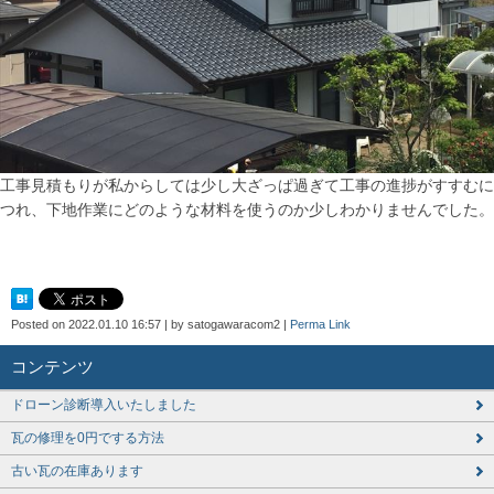
工事見積もりが私からしては少し大ざっぱ過ぎて工事の進捗がすすむに
つれ、下地作業にどのような材料を使うのか少しわかりませんでした。
Posted on
2022.01.10 16:57
|
by
satogawaracom2
|
Perma Link
コンテンツ
ドローン診断導入いたしました
瓦の修理を0円でする方法
古い瓦の在庫あります