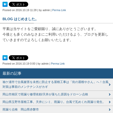
Posted on
2016.10.19 11:28
|
by
admin
|
Perma Link
BLOG はじめました。
平素は当サイトをご愛顧賜り、誠にありがとうございます。
今後とも多くのみなさまにご利用いただけるよう、ブログを更新し
ていきますのでよろしくお願いいたします。
Posted on
2016.10.19 0:00
|
by
admin
|
Perma Link
最新の記事
袖ケ浦市で台風被害を未然に防止する屋根工事は「街の屋根やさん」へ！台風
対策は事前のメンテナンスがカギ
岡山市南区で雨漏り修理依頼/天井が落ちた原因をドローン点検
岡山県玉野市屋根工事。天井にシミ、雨漏り。台風で瓦めくれ雨漏り発生。
雨漏り点検 岡山県赤磐市