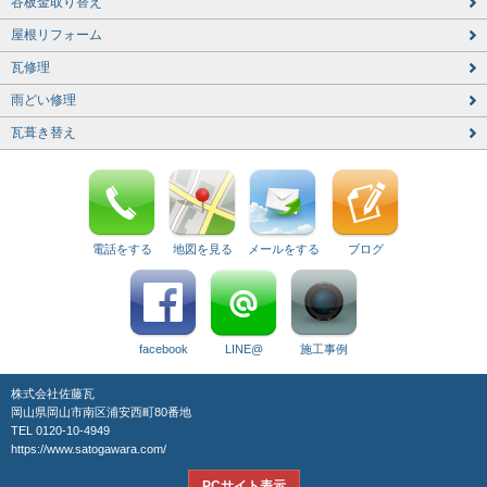
谷板金取り替え
屋根リフォーム
瓦修理
雨どい修理
瓦葺き替え
電話をする
地図を見る
メールをする
ブログ
facebook
LINE@
施工事例
株式会社佐藤瓦
岡山県岡山市南区浦安西町80番地
TEL 0120-10-4949
https://www.satogawara.com/
PCサイト表示